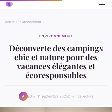
Accueil
›
Environnement
ENVIRONNEMENT
Découverte des campings
chic et nature pour des
vacances élégantes et
écoresponsables
admin
11 septembre 2025
2 min de lecture
A