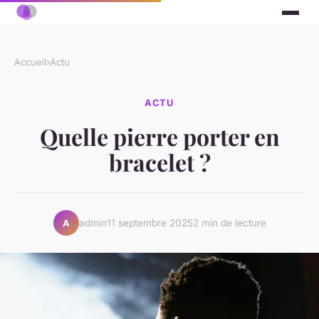
Accueil
›
Actu
ACTU
Quelle pierre porter en
bracelet ?
admin
11 septembre 2025
2 min de lecture
A